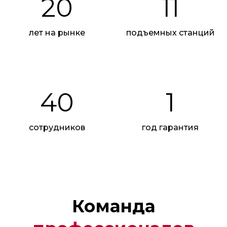
20
11
лет на рынке
подъемных станций
Реклама. ООО "Автотракт-Владимир". erid:
2W5zFJ784a5
40
1
сотрудников
год гарантия
Команда