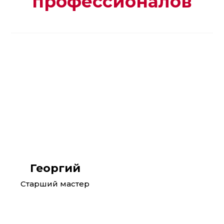
профессионалов
Реклама. ООО "Автотракт-Владимир". erid:
2W5zFJo9PhT
Георгий
Старший мастер
Реклама. ООО "Автотракт-Владимир". erid:
2W5zFGhj8oj