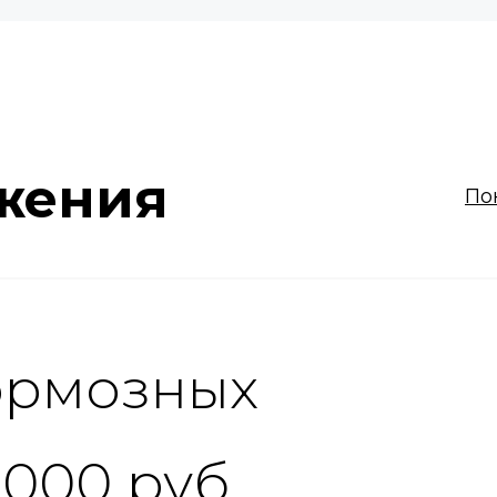
жения
По