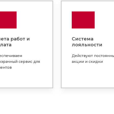
ета работ и
Система
лата
лояльности
еспечиваем
Действуют постоянн
озрачный сервис для
акции и скидки
иентов