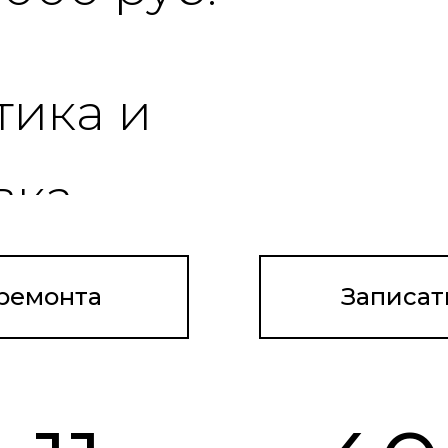
"Автотракт-Владимир". erid: 2W5zFG9CUos
 ремонта
Записат
"Автотракт-Владимир". erid: 2W5zFJ784a5