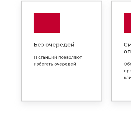
Без очередей
См
оп
11 станций позволяют
избегать очередей
Об
пр
кл