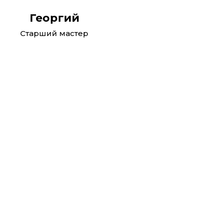
Георгий
Старший мастер
Реклама. ООО "Автотракт-Владимир". erid:
2W5zFGhj8oj