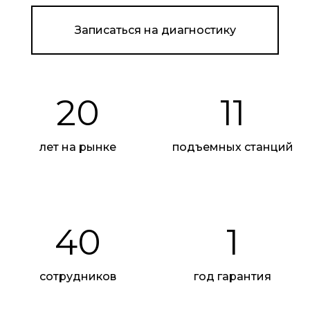
Записаться на диагностику
20
11
лет на рынке
подъемных станций
Реклама. ООО "Автотракт-Владимир". erid:
2W5zFJ784a5
40
1
сотрудников
год гарантия