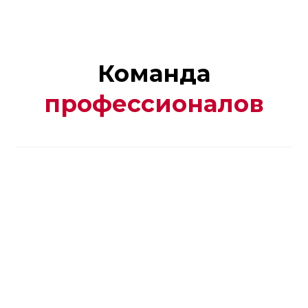
Команда
профессионалов
Реклама. ООО "Автотракт-Владимир". erid:
2W5zFJo9PhT