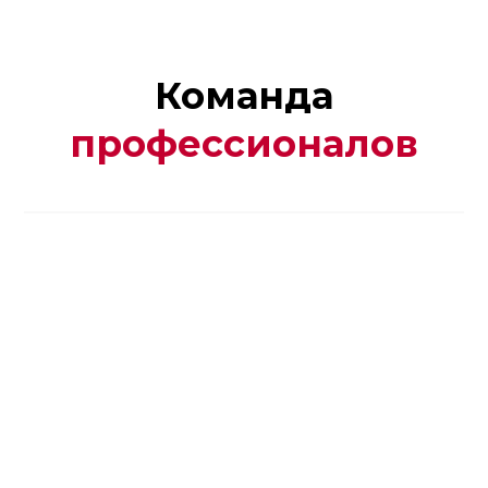
Команда
профессионалов
Реклама. ООО "Автотракт-Владимир". erid:
2W5zFJo9PhT