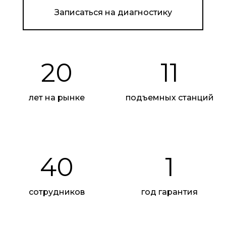
Записаться на диагностику
20
11
лет на рынке
подъемных станций
Реклама. ООО "Автотракт-Владимир". erid:
2W5zFJ784a5
40
1
сотрудников
год гарантия