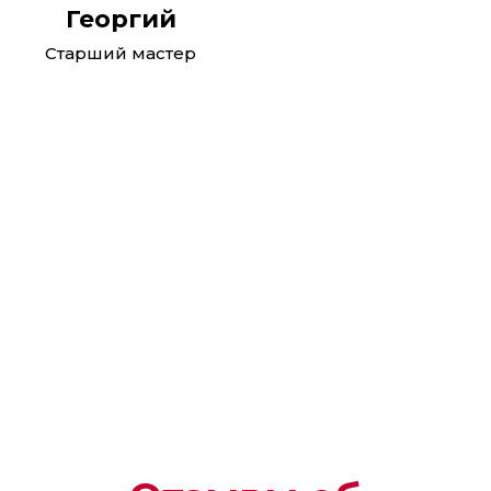
Георгий
Старший мастер
Реклама. ООО "Автотракт-Владимир". erid:
2W5zFGhj8oj