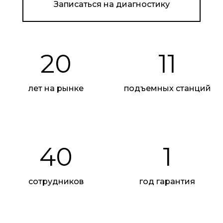
Записаться на диагностику
20
11
лет на рынке
подъемных станций
Реклама. ООО "Автотракт-Владимир". erid:
2W5zFJ784a5
40
1
сотрудников
год гарантия