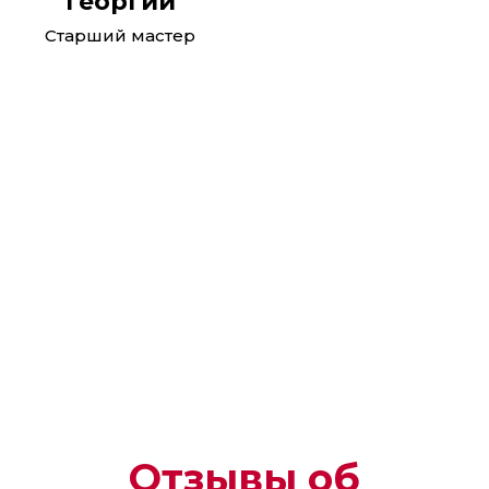
Георгий
Старший мастер
Реклама. ООО "Автотракт-Владимир". erid:
2W5zFGhj8oj
Отзывы об