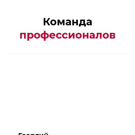
Команда
профессионалов
Реклама. ООО "Автотракт-Владимир". erid:
2W5zFJo9PhT