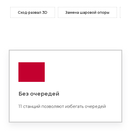
Сход-развал 3D
Замена шаровой опоры
З
Без очередей
11 станций позволяют избегать очередей