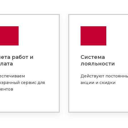
ета работ и
Система
лата
лояльности
еспечиваем
Действуют постоянн
озрачный сервис для
акции и скидки
иентов