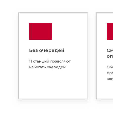
Без очередей
См
оп
11 станций позволяют
избегать очередей
Об
пр
кл