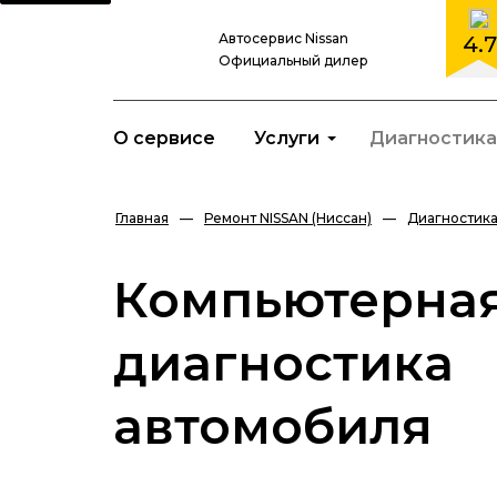
Автосервис Nissan
4.7
Официальный дилер
О сервисе
Услуги
Диагностика
Главная
—
Ремонт NISSAN (Ниссан)
—
Диагностика
Компьютерна
диагностика
автомобиля